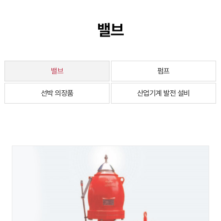
밸브
밸브
펌프
선박 의장품
산업기계 발전 설비